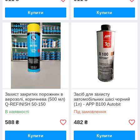
Купити
Купити
Захист закритих порожнин в
Засіб для захисту
аерозолі, коричнева (500 мл)
автомобільних шасі чорний
Q-REFINISH 50-150
(1л) - APP B100 Autobit
В наявності
Під замовлення
588
482
₴
₴
Купити
Купити