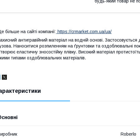
будь-який товар не п
е більше на сайті компанії:
https://crmarket.com.ua/ua/
ахисний антигравійний матеріал на водній основі. Застосовується
узова. Наноситися розпиленням на ґрунтовки та оздоблювальні по
творює еластичну зносостійку плівку. Високий матеріал протистої
кими типами оздоблювальних матеріалів.
арактеристики
Основні
иробник
Roberlo