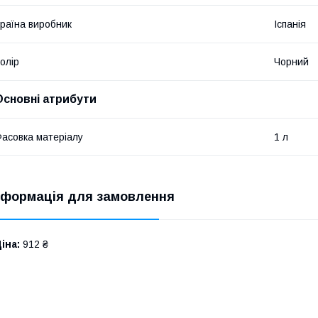
раїна виробник
Іспанія
олір
Чорний
Основні атрибути
асовка матеріалу
1 л
нформація для замовлення
іна:
912 ₴