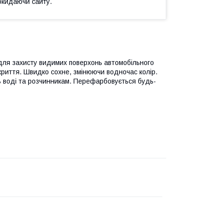
окидаючи сайту.
 для захисту видимих поверхонь автомобільного
криття. Швидко сохне, змінюючи водночас колір.
ть воді та розчинникам. Перефарбовується будь-