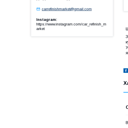
carrefinishmarket@gmail.com
Instagram
https://www.instagram.com/car_refinish_m
Щ
arket
З
к
У
я
Х
В