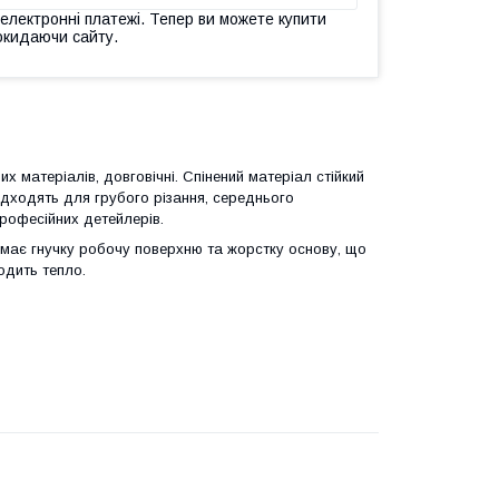
 електронні платежі. Тепер ви можете купити
окидаючи сайту.
х матеріалів, довговічні. Спінений матеріал стійкий
 підходять для грубого різання, середнього
професійних детейлерів.
 має гнучку робочу поверхню та жорстку основу, що
одить тепло.