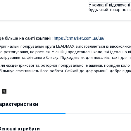
У компанії підключені
будь-який товар не п
е більше на сайті компанії:
https://crmarket.com.ua/ua/
ригінальні полірувальні круги LEADMAX виготовляються із високоякісни
о розтягування, не рветься. У лінійці представлені кола, які ідеально
олірування та фінішного блиску. Підходять як для новачків, так і для 
ля ексцентрикової та роторної полірувальної машинки, гібридне коло
більшує ефективність його роботи. Стійкий до деформації, добре відв
арактеристики
Основні атрибути