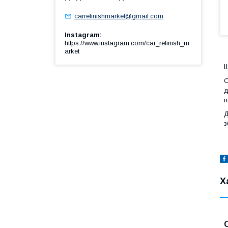
carrefinishmarket@gmail.com
Instagram
https://www.instagram.com/car_refinish_m
arket
Щ
О
д
п
Д
з
Х