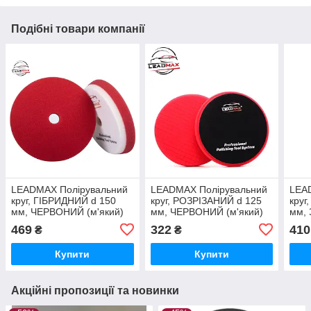
Подібні товари компанії
LEADMAX Полірувальний
LEADMAX Полірувальний
LEA
круг, ГІБРИДНИЙ d 150
круг, РОЗРІЗАНИЙ d 125
круг
мм, ЧЕРВОНИЙ (м'який)
мм, ЧЕРВОНИЙ (м'який)
мм, 
жост
469
322
410
₴
₴
Купити
Купити
Акційні пропозиції та новинки