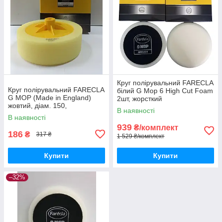
Круг полірувальний FARECLA
Круг полірувальний FARECLA
білий G Mop 6 High Cut Foam
G MOP (Made in England)
2шт, жорсткий
жовтий, діам. 150,
В наявності
універсальний/М14
В наявності
939
₴/комплект
186
₴
317 ₴
1 529 ₴/комплект
Купити
Купити
–32%