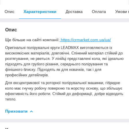
Опис
Характеристики
Доставка
Оплата
Умови 
Опис
Ще більше на сайті компанії:
https://crmarket.com.ua/ua/
Оригінальні полірувальні круги LEADMAX виготовляються із
високоякісних матеріалів, довговічні. Спінений матеріал стійкий до
розтягування, не рветься. У лінійці представлені кола, які ідеально
підходять для грубого різання, середнього полірування та
фінішного блиску. Підходять як для новачків, так і для
професійних детейлерів.
Для ексцентрикової та роторної полірувальної машинки, гібридне
коло має гнучку робочу поверхню та жорстку основу, що збільшує
ефективність його роботи. Стійкий до деформації, добре відводить
тепло.
Приховати