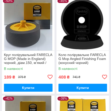
–50%
–45%
Круг полірувальний FARECLA
Коло полірувальне FARECLA
G MOP (Made in England)
G Mop Angled Finishing Foam
чорний, діам.150, м'який /
(конусний чорний)
М14
В наявності
В наявності
189
408
₴
₴
375 ₴
741 ₴
Купити
Купити
–41%
–39%