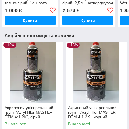
темно-сірий, 1л + затв.
сірий, 2,5л + затверджувач
Wet, 
993.MS-B 0,2л
993.MS-M 0,5л
STA
1 000
2 574
1 8
₴
₴
0,5л
Купити
Купити
Акційні пропозиції та новинки
–15%
–15%
Акриловий універсальний
Акриловий універсальний
грунт "Acryl filler MASTER
грунт "Acryl filler MASTER
DTM 4:1 2K", сірий
DTM 4:1 2K", чорний
(0,80л+0,20л), TROTON
(0,80л+0,20л), TROTON
В наявності
В наявності
Master
Master