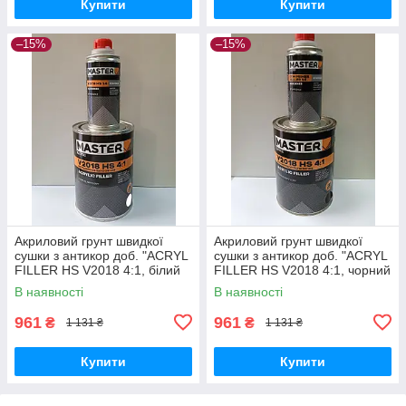
Купити
Купити
–15%
–15%
Акриловий грунт швидкої
Акриловий грунт швидкої
сушки з антикор доб. "ACRYL
сушки з антикор доб. "ACRYL
FILLER HS V2018 4:1, білий
FILLER HS V2018 4:1, чорний
Anticorrosive Rapid Drying"
Anticorrosive Rapid Drying"
В наявності
В наявності
TROTON Master
TROTON Master
961
961
₴
₴
1 131 ₴
1 131 ₴
Купити
Купити