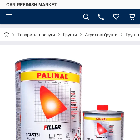
CAR REFINISH MARKET
Товари та послуги
Грунти
Акрилові ґрунти
Грунт 