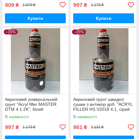
909
997
₴
₴
1 070 ₴
1 173 ₴
Купити
Купити
–15%
–15%
Акриловий універсальний
Акриловий грунт швидкої
грунт "Acryl filler MASTER
сушки з антикор доб. "ACRYL
DTM 4:1 2K", білий
FILLER HS V2018 4:1, сірий
(0,80л+0,20л), TROTON
Anticorrosive Rapid Drying"
В наявності
В наявності
Master
TROTON Master
997
961
₴
₴
1 173 ₴
1 131 ₴