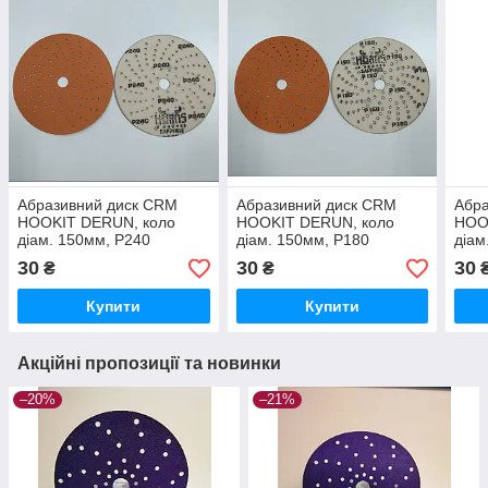
Абразивний диск CRM
Абразивний диск CRM
Абр
HOOKIT DERUN, коло
HOOKIT DERUN, коло
HOO
діам. 150мм, Р240
діам. 150мм, Р180
діам
30
30
30
₴
₴
Купити
Купити
Акційні пропозиції та новинки
–20%
–21%