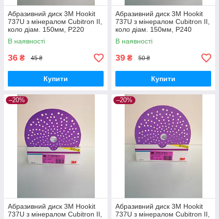
Абразивний диск 3M Hookit
Абразивний диск 3M Hookit
737U з мінералом Cubitron II,
737U з мінералом Cubitron II,
коло діам. 150мм, P220
коло діам. 150мм, P240
В наявності
В наявності
36
39
₴
₴
45 ₴
50 ₴
Купити
Купити
–20%
–20%
Абразивний диск 3M Hookit
Абразивний диск 3M Hookit
737U з мінералом Cubitron II,
737U з мінералом Cubitron II,