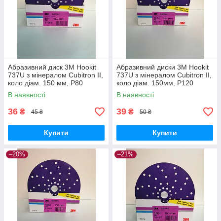
Абразивний диск 3M Hookit
Абразивний диски 3M Hookit
737U з мінералом Cubitron II,
737U з мінералом Cubitron II,
коло діам. 150 мм, P80
коло діам. 150мм, P120
В наявності
В наявності
36
39
₴
₴
45 ₴
50 ₴
Купити
Купити
–20%
–21%