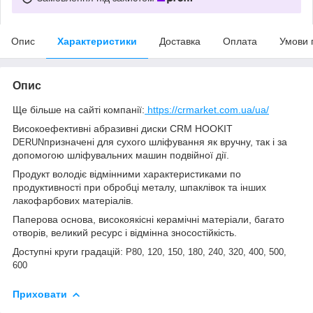
Опис
Характеристики
Доставка
Оплата
Умови 
Опис
Ще більше на сайті компанії:
https://crmarket.com.ua/ua/
Високоефективні абразивні диски CRM HOOKIT
призначені для сухого шліфування як вручну, так і за
DERUN
допомогою шліфувальних машин подвійної дії.
Продукт володіє відмінними характеристиками по
продуктивності при обробці металу, шпаклівок та інших
лакофарбових матеріалів.
Паперова основа, високоякісні керамічні матеріали, багато
отворів, великий ресурс і відмінна зносостійкість.
Доступні круги градацій:
Р80, 120, 150, 180, 240, 320, 400, 500,
600
Приховати