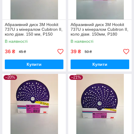
Абразивний диск 3M Hookit
Абразивний диск 3M Hookit
737U з мінералом Cubitron II,
737U з мінералом Cubitron II,
коло діам. 150 мм, P150
коло діам. 150мм, P180
В наявності
В наявності
36
39
₴
₴
45 ₴
50 ₴
Купити
Купити
–20%
–21%