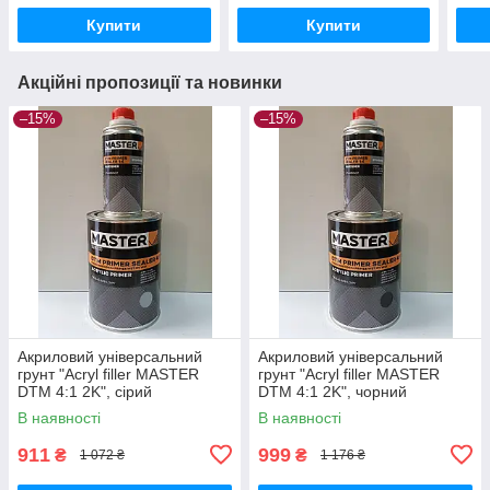
Купити
Купити
Акційні пропозиції та новинки
–15%
–15%
Акриловий універсальний
Акриловий універсальний
грунт "Acryl filler MASTER
грунт "Acryl filler MASTER
DTM 4:1 2K", сірий
DTM 4:1 2K", чорний
(0,80л+0,20л), TROTON
(0,80л+0,20л), TROTON
В наявності
В наявності
Master
Master
911
999
₴
₴
1 072 ₴
1 176 ₴