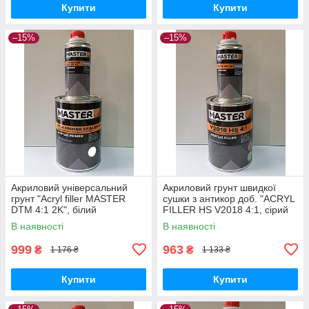
Купити
Купити
–15%
–15%
Акриловий універсальний
Акриловий грунт швидкої
грунт "Acryl filler MASTER
сушки з антикор доб. "ACRYL
DTM 4:1 2K", білий
FILLER HS V2018 4:1, сірий
(0,80л+0,20л), TROTON
Anticorrosive Rapid Drying"
В наявності
В наявності
Master
TROTON Master
999
963
₴
₴
1 176 ₴
1 133 ₴
Купити
Купити