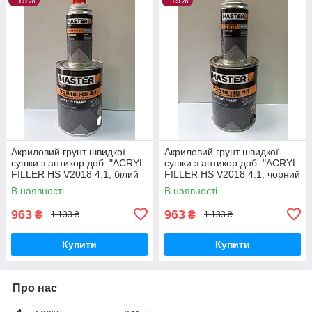
–15%
–15%
Акриловий грунт швидкої
Акриловий грунт швидкої
сушки з антикор доб. "ACRYL
сушки з антикор доб. "ACRYL
FILLER HS V2018 4:1, білий
FILLER HS V2018 4:1, чорний
Anticorrosive Rapid Drying"
Anticorrosive Rapid Drying"
В наявності
В наявності
TROTON Master
TROTON Master
963
963
₴
₴
1 133 ₴
1 133 ₴
Купити
Купити
Про нас