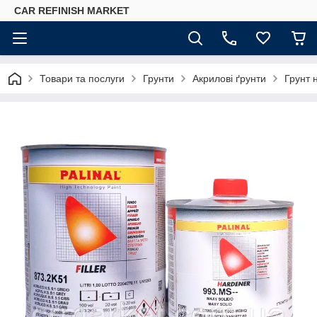
CAR REFINISH MARKET
Товари та послуги
Грунти
Акрилові ґрунти
Грунт 