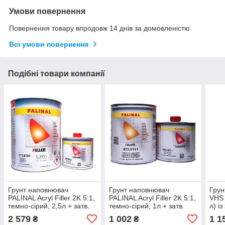
Умови повернення
Повернення товару впродовж 14 днів за домовленістю
Всі умови повернення
Подібні товари компанії
Грунт наповнювач
Грунт наповнювач
Грун
PALINAL Acryl Filler 2K 5:1,
PALINAL Acryl Filler 2K 5:1,
VHS 
темно-сірий, 2,5л + затв.
темно-сірий, 1л + затв.
л) і
993.MS-M 0,5л
993.MS-B 0,2л
л), 
2 579
1 002
1 1
₴
₴