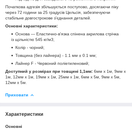
Початкова адгезія збільшується поступово, досягаючи піку
через 72 години за 25 градусів Цельсія, забезпечуючи
стабільне довгострокове з'єднання деталей.
Основні характеристики:
Основа ― Еластично-в'язка спінена акрилова стрічка
із щільністю 545 кг/м3;
Колір - чорний;
Товщина (без лайнера) - 1.1 мм ± 0.1 мм;
Лайнер F - Червоний поліетиленовий;
Доступний у розмірах при товщині 1,1мм:
6мм х 1м, 9мм х
1м, 12мм х 1м, 19мм х 1м, 25мм х 1м, 6мм х 5м, 9мм х 5м,
12мм х 5м.
Приховати
Характеристики
Основні