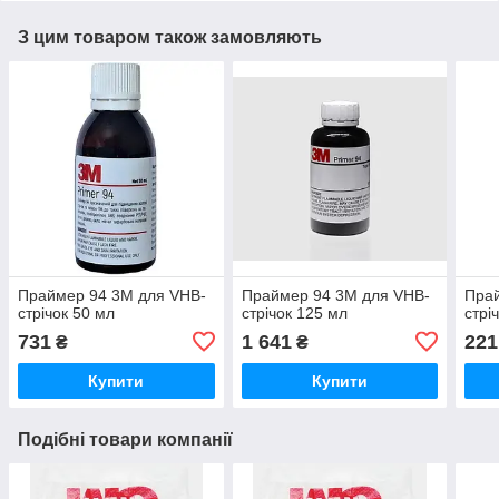
З цим товаром також замовляють
Праймер 94 3M для VHB-
Праймер 94 3M для VHB-
Прай
стрічок 50 мл
стрічок 125 мл
стрі
731
1 641
221
₴
₴
Купити
Купити
Подібні товари компанії