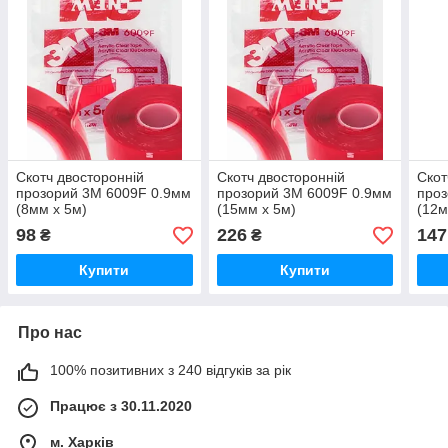
Скотч двосторонній
Скотч двосторонній
Скот
прозорий 3М 6009F 0.9мм
прозорий 3М 6009F 0.9мм
проз
(8мм х 5м)
(15мм х 5м)
(12м
98
226
147
₴
₴
Купити
Купити
Про нас
100% позитивних з 240 відгуків за рік
Працює з 30.11.2020
м. Харків