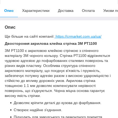
Опис
Характеристики
Доставка
Оплата
Умови п
Опис
Ще більше на сайті компанії:
https://crmarket.com.ua/ua/
Двостороння акрилова клейка стрічка 3М РT1100
3М РT1100 є акриловою клейкою стрічкою з спіненого
матеріалу 3М чорного кольору. Стрічка РT1100 відрізняється
чудовою адгезією до пофарбованих сталевих поверхонь та
різних видів пластику. Особлива структура спіненого
акрилового матеріалу, що поєднує в'язкість і пружність,
забезпечує потужну адгезію разом з високою удароміцністю і
стійкістю до впливу дорожніх умов. Акрилова стрічка
товщиною 1.1 мм дозволяє компенсувати нерівності
поверхонь, що з'єднуються. Чорна міцна основа гарантує
високу якість стрічки.
Дозволяє кріпити деталі до кузова до фарбування.
Створює надійне з'єднання.
Підходить для заводського та ремонтного покриття.