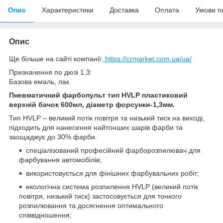
Опис
Характеристики
Доставка
Оплата
Умови п
Опис
Ще більше на сайті компанії:
https://crmarket.com.ua/ua/
Призначення по дюзі 1,3:
Базова емаль, лак
Пневматичний фарбопульт тип HVLP пластиковий
верхній бачок 600мл, діаметр форсунки-1,3мм.
Тип HVLP – великий потік повітря та низький тиск на виході,
підходить для нанесення найтонших шарів фарби та
заощаджує до 30% фарби.
спеціалізований професійний фарборозпилювач для
фарбування автомобілів;
використовується для фінішних фарбувальних робіт;
екологічна система розпилення HVLP (великий потік
повітря, низький тиск) застосовується для тонкого
розпилювання та досягнення оптимального
співвідношення;