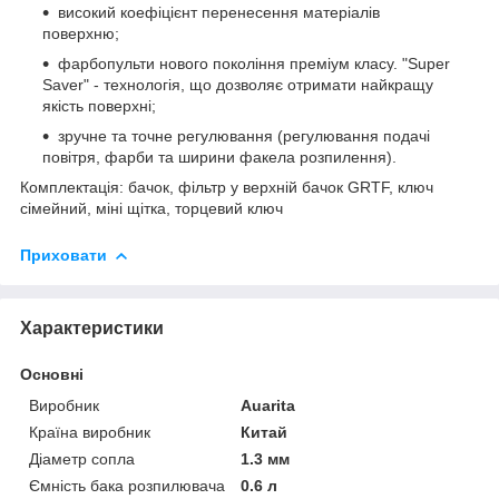
високий коефіцієнт перенесення матеріалів
поверхню;
фарбопульти нового покоління преміум класу. "Super
Saver" - технологія, що дозволяє отримати найкращу
якість поверхні;
зручне та точне регулювання (регулювання подачі
повітря, фарби та ширини факела розпилення).
Комплектація: бачок, фільтр у верхній бачок GRTF, ключ
сімейний, міні щітка, торцевий ключ
Приховати
Характеристики
Основні
Виробник
Auarita
Країна виробник
Китай
Діаметр сопла
1.3 мм
Ємність бака розпилювача
0.6 л