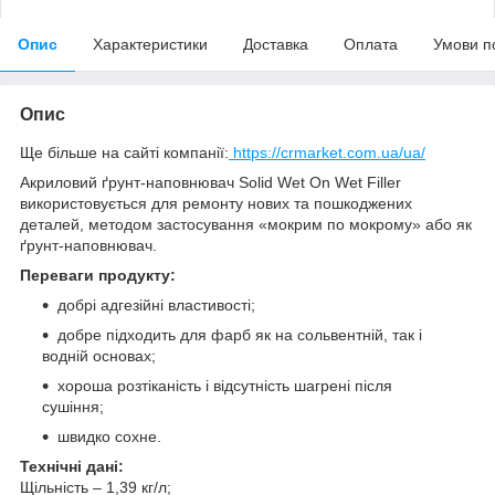
Опис
Характеристики
Доставка
Оплата
Умови п
Опис
Ще більше на сайті компанії:
https://crmarket.com.ua/ua/
Акриловий ґрунт-наповнювач Solid Wet On Wet Filler
використовується для ремонту нових та пошкоджених
деталей, методом застосування «мокрим по мокрому» або як
ґрунт-наповнювач.
Переваги продукту:
добрі адгезійні властивості;
добре підходить для фарб як на сольвентній, так і
водній основах;
хороша розтіканість і відсутність шагрені після
сушіння;
швидко сохне.
Технічні дані:
Щільність – 1,39 кг/л;