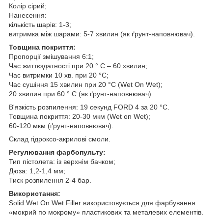
Колір сірий;
Нанесення:
кількість шарів: 1-3;
витримка між шарами: 5-7 хвилин (як ґрунт-наповнювач).
Товщина покриття:
Пропорції змішування 6:1;
Час життєздатності при 20 ° С – 60 хвилин;
Час витримки 10 хв. при 20 °C;
Час сушіння 15 хвилин при 20 °C (Wet On Wet);
20 хвилин при 60 ° С (як ґрунт-наповнювач).
В'язкість розпилення: 19 секунд FORD 4 за 20 °С.
Товщина покриття: 20-30 мкм (Wet on Wet);
60-120 мкм (ґрунт-наповнювач).
Склад гідроксо-акрилові смоли.
Регулювання фарбопульту:
Тип пістолета: із верхнім бачком;
Дюза: 1,2-1,4 мм;
Тиск розпилення 2-4 бар.
Використання:
Solid Wet On Wet Filler використовується для фарбування
«мокрий по мокрому» пластикових та металевих елементів.