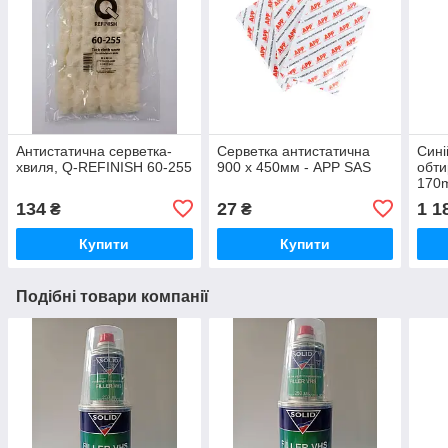
Антистатична серветка-
Серветка антистатична
Сині
хвиля, Q-REFINISH 60-255
900 x 450мм - APP SAS
обти
170m
Pre
134
27
1 1
₴
₴
Купити
Купити
Подібні товари компанії