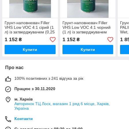
Грунт-наповнювач Filler
Грунт-наповнювач Filler
Грун
VHS Low VOC 4:1 сірий (1
VHS Low VOC 4:1 чорний
PALI
л) із затверджувачем (0,25
(1 л) із затверджувачем
Wet, 
л), SOLID
(0,25 л), SOLID
STA
1 152
1 152
1 8
₴
₴
0,5л
Купити
Купити
Про нас
100% позитивних з 241 відгука за рік
Працює з 30.11.2020
м. Харків
Авторинок ТЦ Лоск, магазин 1 ряд 6 місце, Харків,
Україна
Контакти