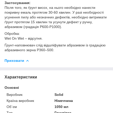
Застосування:
Після того, як ґрунт висох, на нього необхідно нанести
покривну емаль протягом 30-60 хвилин. У разі необхідності
усунення пилу або незначних дефектів, необхідно витримати
ґрунт протягом 15 хвилин та усунути дефект у ручну,
абразивом (градація P600-P1000).
Обробка:
Wet On Wet – відсутня.
Ґрунт-наповнювач слід відшліфувати абразивом із градацією
абразивного зерна P360–500.
Приховати
Характеристики
Основні
Виробник
Solid
Країна виробник
Німеччина
Об`єм
1050 мл
Тип
Грунтівка