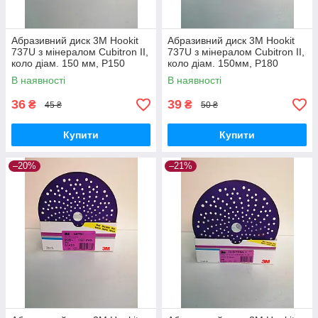
Абразивний диск 3M Hookit
Абразивний диск 3M Hookit
737U з мінералом Cubitron II,
737U з мінералом Cubitron II,
коло діам. 150 мм, P150
коло діам. 150мм, P180
В наявності
В наявності
36
39
₴
₴
45 ₴
50 ₴
Купити
Купити
–20%
–21%