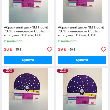
Абразивний диск 3M Hookit
Абразивний диски 3M Hookit
737U з мінералом Cubitron II,
737U з мінералом Cubitron II,
коло діам. 150 мм, P80
коло діам. 150мм, P120
В наявності
В наявності
36
39
₴
₴
45 ₴
50 ₴
Купити
Купити
–20%
–21%