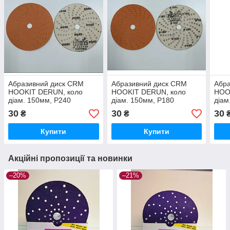
Абразивний диск CRM
Абразивний диск CRM
Абр
HOOKIT DERUN, коло
HOOKIT DERUN, коло
HOO
діам. 150мм, Р240
діам. 150мм, Р180
діам
30
30
30
₴
₴
Купити
Купити
Акційні пропозиції та новинки
–20%
–21%