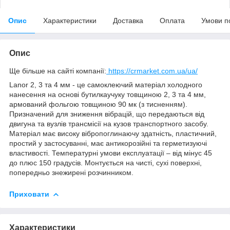
Опис
Характеристики
Доставка
Оплата
Умови п
Опис
Ще більше на сайті компанії:
https://crmarket.com.ua/ua/
Lanor 2, 3 та 4 мм - це самоклеючий матеріал холодного
нанесення на основі бутилкаучуку товщиною 2, 3 та 4 мм,
армований фольгою товщиною 90 мк (з тисненням).
Призначений для зниження вібрацій, що передаються від
двигуна та вузлів трансмісії на кузов транспортного засобу.
Матеріал має високу вібропоглинаючу здатність, пластичний,
простий у застосуванні, має антикорозійні та герметизуючі
властивості. Температурні умови експлуатації – від мінус 45
до плюс 150 градусів. Монтується на чисті, сухі поверхні,
попередньо знежирені розчинником.
Приховати
Характеристики