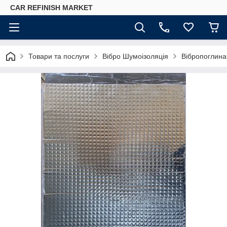
CAR REFINISH MARKET
Товари та послуги
Вібро Шумоізоляція
Вібропоглина