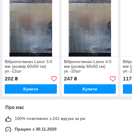
Вібропоглинач Lanor 3.0
Вібропоглинач Lanor 4.0
Вібр
мм (розмір 60х50 см)
мм (розмір 60х50 см)
мм (
уп.-12шт
уп.-10шт
уп.-
202
247
117
₴
₴
Купити
Купити
Про нас
100% позитивних з 241 відгука за рік
Працює з 30.11.2020