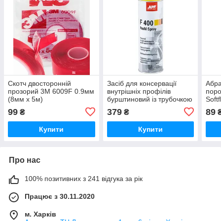
Скотч двосторонній
Засіб для консервації
Абра
прозорий 3М 6009F 0.9мм
внутрішніх профілів
поро
(8мм х 5м)
бурштиновий із трубочкою
Soft
(0,5л) - APP F400 Profil
Р400
99
379
89
₴
₴
₴
Spray
Купити
Купити
Про нас
100% позитивних з 241 відгука за рік
Працює з 30.11.2020
м. Харків