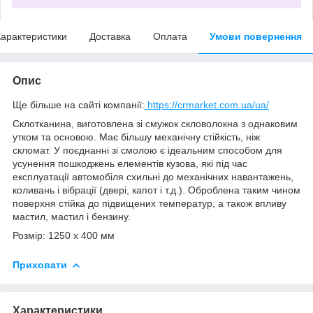
арактеристики
Доставка
Оплата
Умови повернення
Опис
Ще більше на сайті компанії:
https://crmarket.com.ua/ua/
Склотканина, виготовлена зі смужок скловолокна з однаковим
утком та основою. Має більшу механічну стійкість, ніж
скломат. У поєднанні зі смолою є ідеальним способом для
усунення пошкоджень елементів кузова, які під час
експлуатації автомобіля схильні до механічних навантажень,
коливань і вібрації (двері, капот і т.д.). Оброблена таким чином
поверхня стійка до підвищених температур, а також впливу
мастил, мастил і бензину.
Розмір: 1250 x 400 мм
Приховати
Характеристики