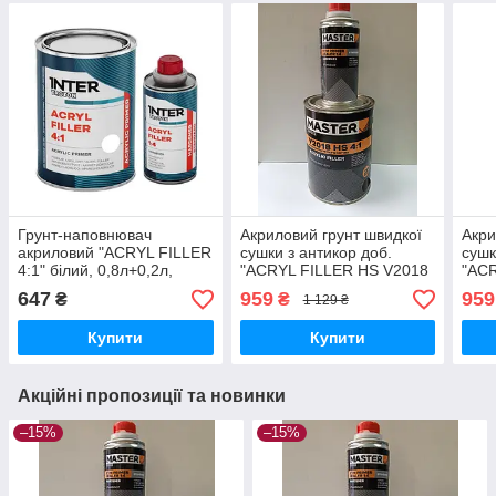
Грунт-наповнювач
Акриловий грунт швидкої
Акри
акриловий "ACRYL FILLER
сушки з антикор доб.
сушк
4:1" білий, 0,8л+0,2л,
"ACRYL FILLER HS V2018
"AC
TROTON
4:1, чорний Anticorrosive
4:1,
647
959
959
₴
₴
1 129 ₴
Rapid Drying" TROTON
Rapi
Master
Mast
Купити
Купити
Акційні пропозиції та новинки
–15%
–15%