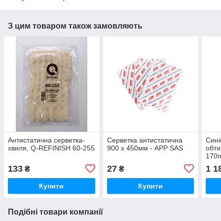
З цим товаром також замовляють
Антистатична серветка-
Серветка антистатична
Сині
хвиля, Q-REFINISH 60-255
900 x 450мм - APP SAS
обти
170m
Pre
133
27
1 1
₴
₴
Купити
Купити
Подібні товари компанії