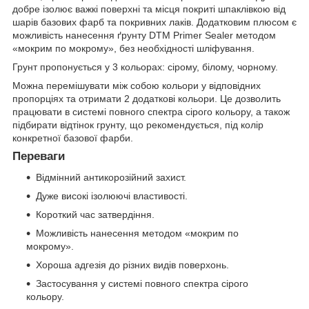
добре ізолює важкі поверхні та місця покриті шпаклівкою від
шарів базових фарб та покривних лаків. Додатковим плюсом є
можливість нанесення ґрунту DTM Primer Sealer методом
«мокрим по мокрому», без необхідності шліфування.
Грунт пропонується у 3 кольорах: сірому, білому, чорному.
Можна перемішувати між собою кольори у відповідних
пропорціях та отримати 2 додаткові кольори. Це дозволить
працювати в системі повного спектра сірого кольору, а також
підбирати відтінок грунту, що рекомендується, під колір
конкретної базової фарби.
Переваги
Відмінний антикорозійний захист.
Дуже високі ізолюючі властивості.
Короткий час затвердіння.
Можливість нанесення методом «мокрим по
мокрому».
Хороша адгезія до різних видів поверхонь.
Застосування у системі повного спектра сірого
кольору.