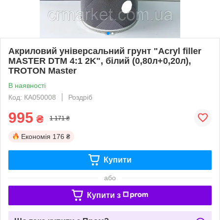
Акриловий універсальний грунт "Acryl filler
MASTER DTM 4:1 2K", білий (0,80л+0,20л),
TROTON Master
В наявності
Код: КА050008
Роздріб
995
₴
1 171 ₴
Економія
176 ₴
Купити
або
Купити з