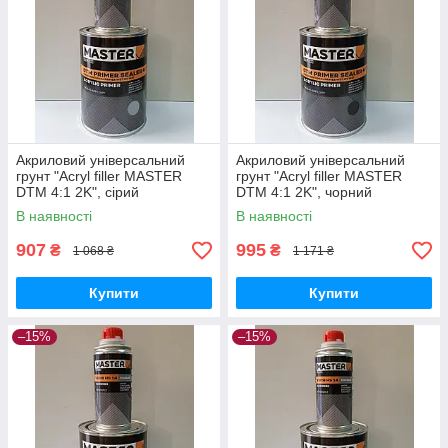
Акриловий універсальний
Акриловий універсальний
грунт "Acryl filler MASTER
грунт "Acryl filler MASTER
DTM 4:1 2K", сірий
DTM 4:1 2K", чорний
(0,80л+0,20л), TROTON
(0,80л+0,20л), TROTON
В наявності
В наявності
Master
Master
907
995
₴
₴
1 068 ₴
1 171 ₴
Купити
Купити
–15%
–15%