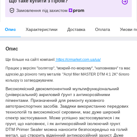
Що таке купити з Пром?
Замовлення під захистом
Опис
Характеристики
Доставка
Оплата
Умови п
Опис
Ще більше на сайті компанії:
https://crmarket.com.ua/ua/
Працює у версіях "ізолятор", "мокрий-по-мокрому", "наповнювач" та має
адгезію до різного типу металів "Acryl filler MASTER DTM 4:1 2K" білого
кольору із затверджувачем.
Високоякісний двокомпонентний мультифункціональний
(універсальний) акриловий ґрунт з антикорозійними
пігментами. Призначений для ремонту кузовного
автотранспортних засобів. Завдяки використанню передових
технологій та високоякісної сировини, має дуже широкий
спектр застосування. Може успішно застосовуватися і як
грунт, що наповнює, і як антикорозійний ізолюючий грунт.
DTM Primer Sealer можна наносити безпосередньо на голий
метал, що створить відмінний антикорозійний захист. Дуже