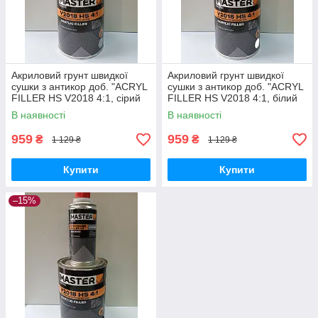
Акриловий грунт швидкої
Акриловий грунт швидкої
сушки з антикор доб. "ACRYL
сушки з антикор доб. "ACRYL
FILLER HS V2018 4:1, сірий
FILLER HS V2018 4:1, білий
Anticorrosive Rapid Drying"
Anticorrosive Rapid Drying"
В наявності
В наявності
TROTON Master
TROTON Master
959
959
₴
₴
1 129 ₴
1 129 ₴
Купити
Купити
–15%