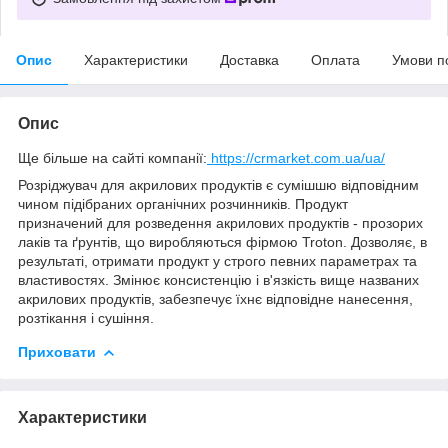
Опис
Характеристики
Доставка
Оплата
Умови п
Опис
Ще більше на сайті компанії:
https://crmarket.com.ua/ua/
Розріджувач для акрилових продуктів є сумішшю відповідним
чином підібраних органічних розчинників. Продукт
призначений для розведення акрилових продуктів - прозорих
лаків та ґрунтів, що виробляються фірмою Troton. Дозволяє, в
результаті, отримати продукт у строго певних параметрах та
властивостях. Змінює консистенцію і в'язкість вище названих
акрилових продуктів, забезпечує їхнє відповідне нанесення,
розтікання і сушіння.
Приховати
Характеристики