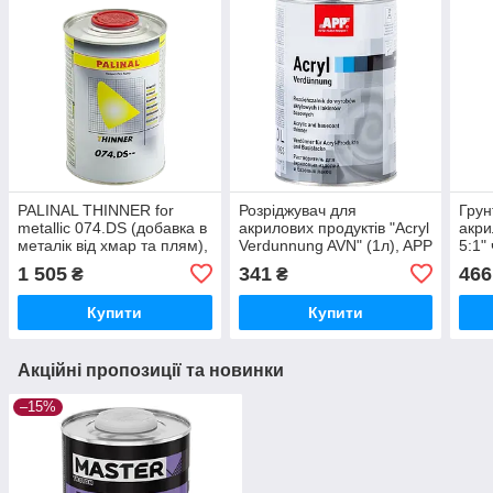
PALINAL THINNER for
Розріджувач для
Грун
metallic 074.DS (добавка в
акрилових продуктів "Acryl
акри
металік від хмар та плям),
Verdunnung AVN" (1л), APP
5:1"
1л
TRO
1 505
341
466
₴
₴
Купити
Купити
Акційні пропозиції та новинки
–15%