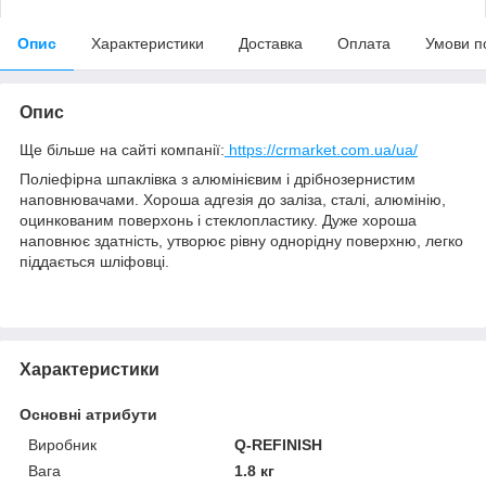
Опис
Характеристики
Доставка
Оплата
Умови п
Опис
Ще більше на сайті компанії:
https://crmarket.com.ua/ua/
Поліефірна шпаклівка з алюмінієвим і дрібнозернистим
наповнювачами. Хороша адгезія до заліза, сталі, алюмінію,
оцинкованим поверхонь і стеклопластику. Дуже хороша
наповнює здатність, утворює рівну однорідну поверхню, легко
піддається шліфовці.
Характеристики
Основні атрибути
Виробник
Q-REFINISH
Вага
1.8 кг