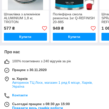
Шпаклівка з алюмінієм
Поліефірна смола
Шпак
ALUMINIUM 1,8 кг,
ремонтна 1кг Q-REFINISH
SPRA
TROTON
20-885
REFI
577
949
1 0
₴
₴
Купити
Купити
Про нас
100% позитивних з 240 відгуків за рік
Працює з 30.11.2020
м. Харків
Авторинок ТЦ Лоск, магазин 1 ряд 6 місце, Харків,
Україна
Контакти
Сьогодні працює з 08:30 до 15:00
Показати весь графік роботи