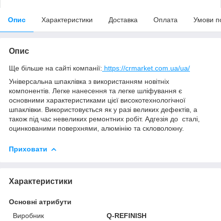
Опис
Характеристики
Доставка
Оплата
Умови п
Опис
Ще більше на сайті компанії:
https://crmarket.com.ua/ua/
Універсальна шпаклівка з використанням новітніх
компонентів. Легке нанесення та легке шліфування є
основними характеристиками цієї високотехнологічної
шпаклівки. Використовується як у разі великих дефектів, а
також під час невеликих ремонтних робіт. Адгезія до сталі,
оцинкованими поверхнями, алюмінію та скловолокну.
Приховати
Характеристики
Основні атрибути
Виробник
Q-REFINISH