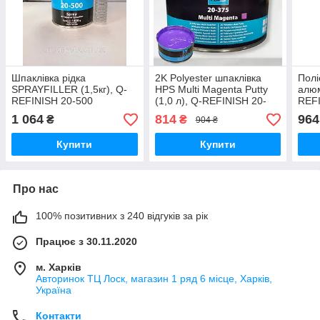
Шпаклівка рідка
2K Polyester шпаклівка
Полі
SPRAYFILLER (1,5кг), Q-
HPS Multi Magenta Putty
алюм
REFINISH 20-500
(1,0 л), Q-REFINISH 20-
REFI
375
1 064
814
964
₴
₴
904 ₴
Купити
Купити
Про нас
100% позитивних з 240 відгуків за рік
Працює з 30.11.2020
м. Харків
Авторинок ТЦ Лоск, магазин 1 ряд 6 місце, Харків,
Україна
Контакти